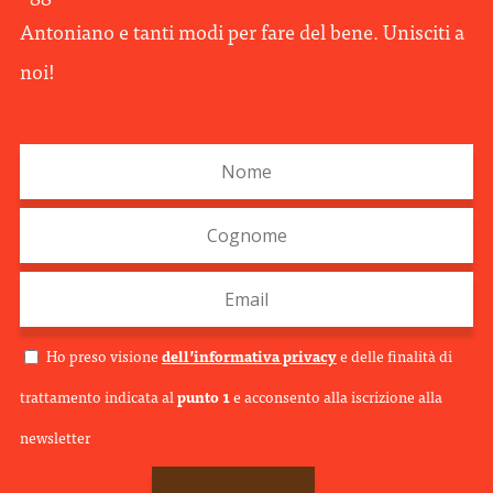
Antoniano e tanti modi per fare del bene. Unisciti a
noi!
Ho preso visione
d
ell’informativa privacy
e delle finalità di
trattamento indicata al
punto 1
e acconsento alla iscrizione alla
newsletter