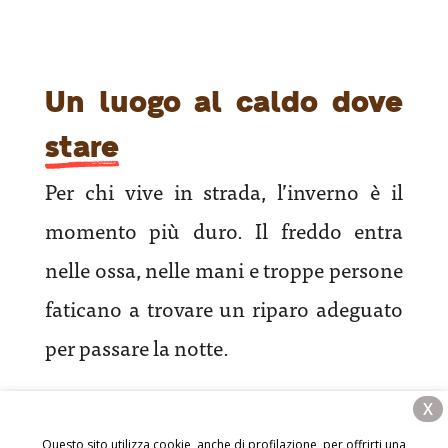
Un luogo al caldo dove
stare
Per chi vive in strada, l’inverno è il
momento più duro. Il freddo entra
nelle ossa, nelle mani e troppe persone
faticano a trovare un riparo adeguato
per passare la notte.
Solo grazie a te, la mensa di Antoniano
X
apre ogni giorno la porta e accoglie chi
Questo sito utilizza cookie, anche di profilazione, per offrirti una