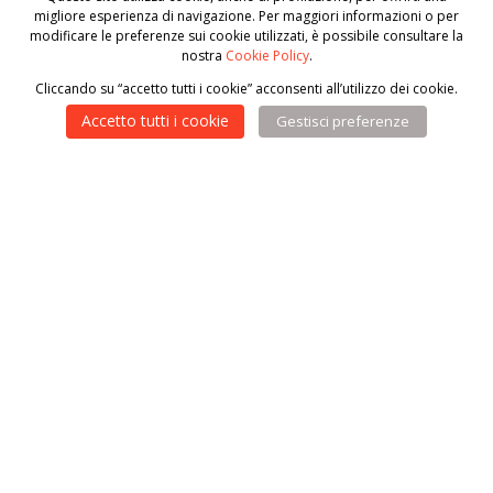
migliore esperienza di navigazione. Per maggiori informazioni o per
ha bisogno con un pasto caldo, un
modificare le preferenze sui cookie utilizzati, è possibile consultare la
nostra
Cookie Policy
.
sorriso, e un luogo sicuro dove
Cliccando su “accetto tutti i cookie” acconsenti all’utilizzo dei cookie.
riposare, anche solo per qualche ora.
Accetto tutti i cookie
Gestisci preferenze
Con il tuo aiuto possiamo continuare a
offrire cibo, ascolto e dignità a chi ha
perso tutto.
Dona un pasto caldo
Sono sempre di più le persone che
bussano alla nostra porta in cerca di