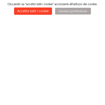
Cliccando su “accetto tutti i cookie” acconsenti all’utilizzo dei cookie.
Accetto tutti i cookie
Gestisci preferenze
Vuoi altre informazioni
sui progetti di
Antoniano?
Scrivici a:
segreteria@antoniano.it
oppure su
whatsapp
al
numero