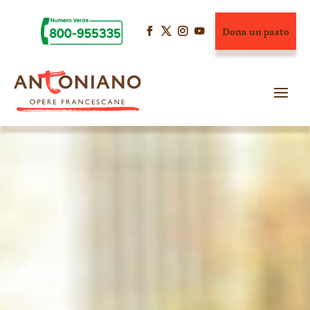
Dona un pasto



