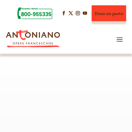
Dona un pasto



