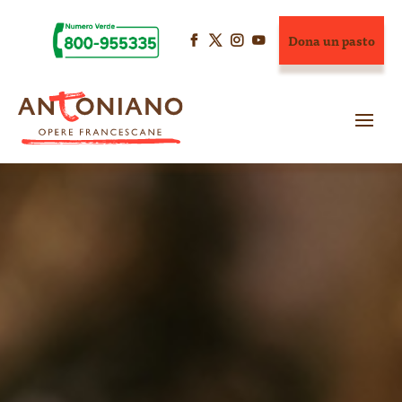
Dona un pasto



