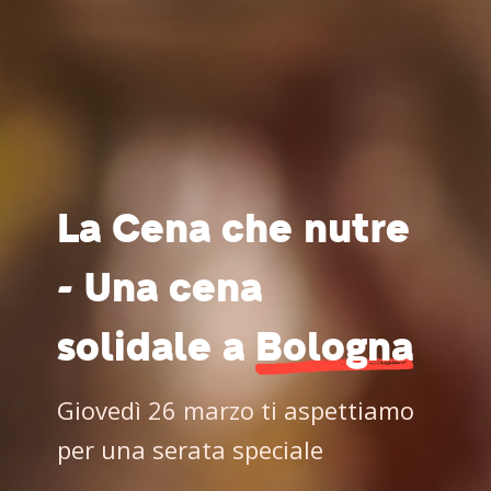
La Cena che nutre
- Una cena
solidale a
Bologna
Giovedì 26 marzo ti aspettiamo
per una serata speciale