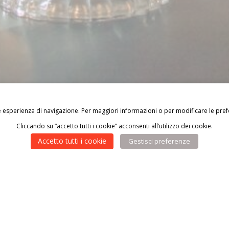
ore esperienza di navigazione. Per maggiori informazioni o per modificare le prefe
Cliccando su “accetto tutti i cookie” acconsenti all’utilizzo dei cookie.
Accetto tutti i cookie
Gestisci preferenze
agili è ancora più semplice: raccogli fondi chieden
lito regalo!