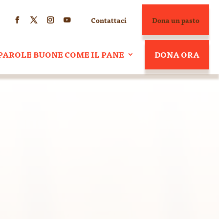
Contattaci
Dona un pasto




PAROLE BUONE COME IL PANE
DONA ORA