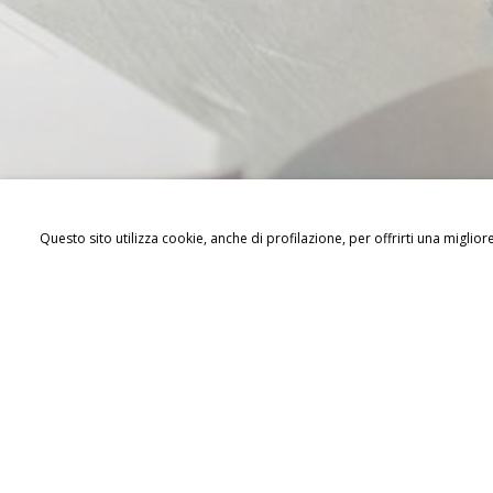
Questo sito utilizza cookie, anche di profilazione, per offrirti una migli
Da oggi sostenere i bisognosi e i fr
fare una donazione al posto del so