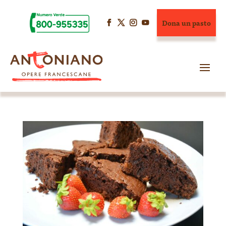
Dona un pasto



