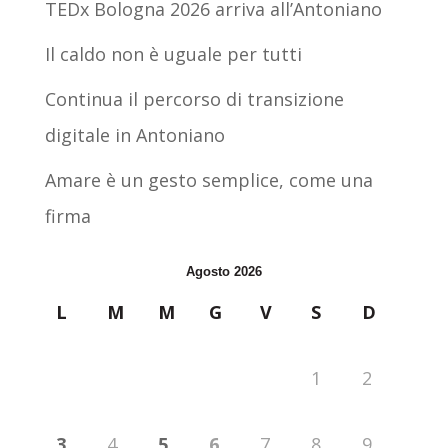
TEDx Bologna 2026 arriva all’Antoniano
Il caldo non è uguale per tutti
Continua il percorso di transizione
digitale in Antoniano
Amare è un gesto semplice, come una
firma
Agosto 2026
L
M
M
G
V
S
D
1
2
3
4
5
6
7
8
9