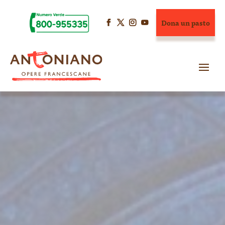
Dona un pasto



