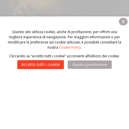
X
Questo sito utilizza cookie, anche di profilazione, per offrirti una
migliore esperienza di navigazione. Per maggiori informazioni o per
modificare le preferenze sui cookie utilizzati, è possibile consultare la
nostra
Cookie Policy
.
Cliccando su “accetto tutti i cookie” acconsenti all’utilizzo dei cookie.
&#x33;
Accetto tutti i cookie
Gestisci preferenze
Ogni anno il 13
giugno
per il giorno di Sant’Antonio, via
Guinizelli a Bologna si riempie di colori,