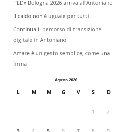
TEDx Bologna 2026 arriva all’Antoniano
Il caldo non è uguale per tutti
Continua il percorso di transizione
digitale in Antoniano
Amare è un gesto semplice, come una
firma
Agosto 2026
L
M
M
G
V
S
D
1
2
3
4
5
6
7
8
9