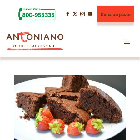
Dona un pasto



